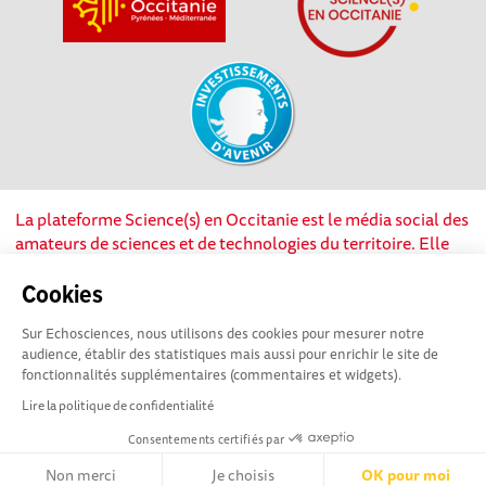
La plateforme Science(s) en Occitanie est le média social des
amateurs de sciences et de technologies du territoire. Elle
est propulsée par Instant Science, avec la participation et le
soutien de nombreux acteurs locaux. Ce projet est cofinancé
Cookies
par les Investissements d'avenir, la Région Occitanie et
Sur Echosciences, nous utilisons des cookies pour mesurer notre
l’Union européenne via les fonds européen de
audience, établir des statistiques mais aussi pour enrichir le site de
développement régional. Science(s) en Occitanie est une
fonctionnalités supplémentaires (commentaires et widgets).
plateforme Echosciences by Amcsti.
Lire la politique de confidentialité
Consentements certifiés par
Mentions légales
|
Politique de confidentialité
|
CGU
|
Ligne éditoriale
Non merci
Je choisis
OK pour moi