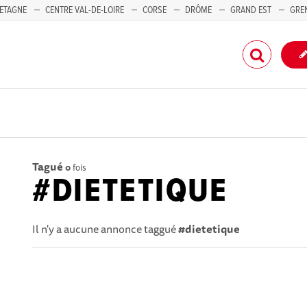
ETAGNE
CENTRE VAL-DE-LOIRE
CORSE
DRÔME
GRAND EST
GRE
-PACA
Tagué
0
fois
#DIETETIQUE
Il n'y a aucune annonce taggué
#dietetique