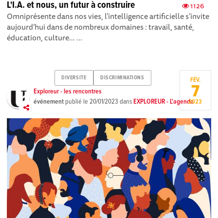
L'I.A. et nous, un futur à construire
1126
Omniprésente dans nos vies, l’intelligence artificielle s’invite
aujourd’hui dans de nombreux domaines : travail, santé,
éducation, culture… ...
DIVERSITE
DISCRIMINATIONS
FÉV.
7
Exploreur - les rencontres
événement
publié le
20/01/2023
dans
EXPLOREUR - L'agenda
2023