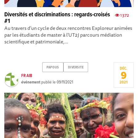
Diversités et discriminations : regards-croisés
1372
#1
Au travers d’un cycle de deux rencontres Exploreur animées
par les étudiants de master à l’UT2J parcours médiation
scientifique et patrimoniale,...
PAPOUS
DIVERSITE
DÉC.
9
FR AIB
événement
publié le
09/11/2021
2021