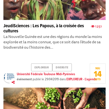
JeudiSciences : Les Papous, à la croisée des
1251
cultures
La Nouvelle Guinée est une des régions du monde la moins
explorée et la moins connue, que ce soit dans l’étude de sa
biodiversité ou l’histoire des...
EXPLOREUR
DIVERSITE
MAI
14
Université Fédérale Toulouse Midi-Pyrénées
événement
publié le
29/04/2019
dans
EXPLOREUR - L'agenda
2019