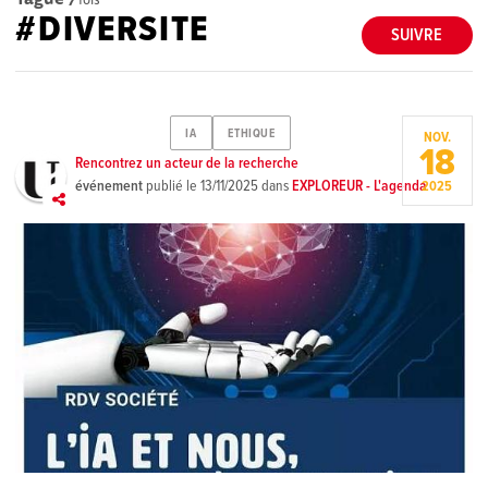
#DIVERSITE
SUIVRE
IA
ETHIQUE
NOV.
18
Rencontrez un acteur de la recherche
événement
publié le
13/11/2025
dans
EXPLOREUR - L'agenda
2025