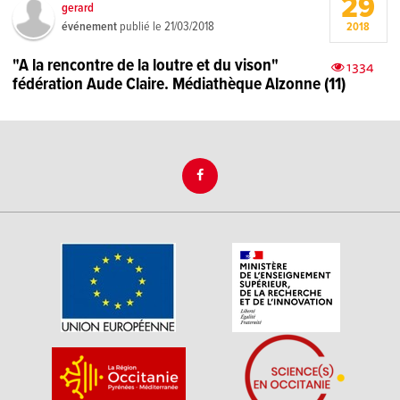
29
gerard
événement
publié le
21/03/2018
2018
"A la rencontre de la loutre et du vison"
1334
fédération Aude Claire. Médiathèque Alzonne (11)