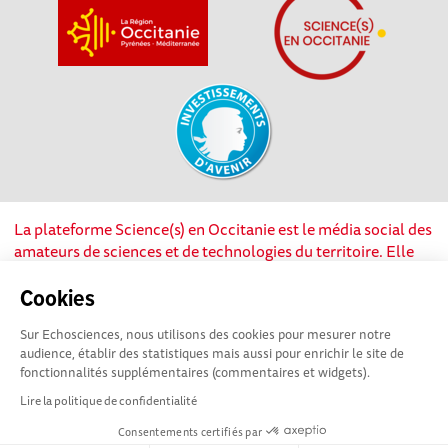
La plateforme Science(s) en Occitanie est le média social des
amateurs de sciences et de technologies du territoire. Elle
est propulsée par Instant Science, avec la participation et le
soutien de nombreux acteurs locaux. Ce projet est cofinancé
Cookies
par les Investissements d'avenir, la Région Occitanie et
Sur Echosciences, nous utilisons des cookies pour mesurer notre
l’Union européenne via les fonds européen de
audience, établir des statistiques mais aussi pour enrichir le site de
développement régional. Science(s) en Occitanie est une
fonctionnalités supplémentaires (commentaires et widgets).
plateforme Echosciences by Amcsti.
Lire la politique de confidentialité
Consentements certifiés par
Mentions légales
|
Politique de confidentialité
|
CGU