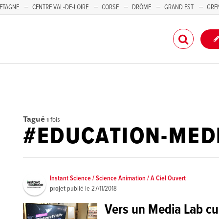
ETAGNE
CENTRE VAL-DE-LOIRE
CORSE
DRÔME
GRAND EST
GRE
-PACA
Tagué
1
fois
#EDUCATION-MED
Instant Science / Science Animation / A Ciel Ouvert
projet
publié le
27/11/2018
Vers un Media Lab cul