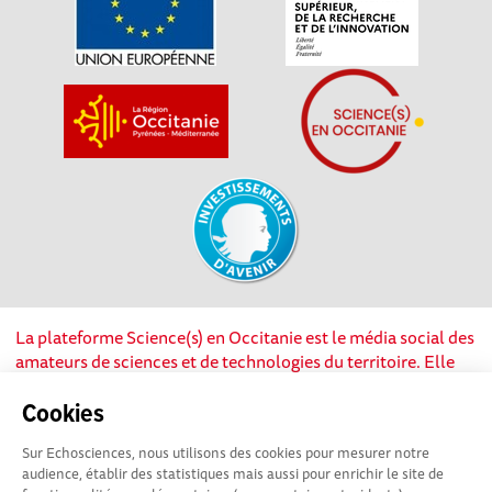
La plateforme Science(s) en Occitanie est le média social des
amateurs de sciences et de technologies du territoire. Elle
est propulsée par Instant Science, avec la participation et le
soutien de nombreux acteurs locaux. Ce projet est cofinancé
Cookies
par les Investissements d'avenir, la Région Occitanie et
Sur Echosciences, nous utilisons des cookies pour mesurer notre
l’Union européenne via les fonds européen de
audience, établir des statistiques mais aussi pour enrichir le site de
développement régional. Science(s) en Occitanie est une