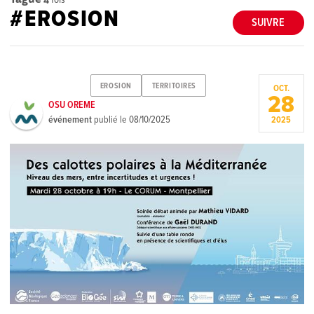
#EROSION
SUIVRE
EROSION
TERRITOIRES
OCT.
28
OSU OREME
événement
publié le
08/10/2025
2025