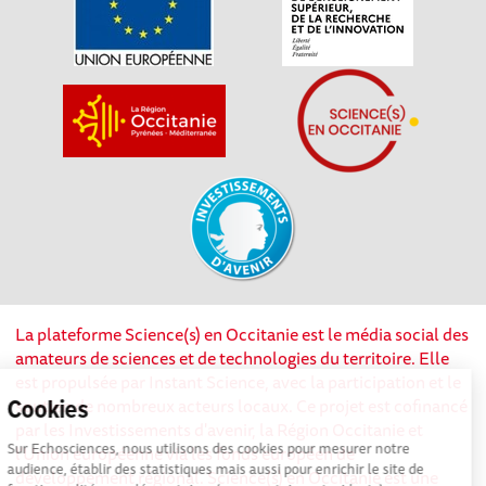
La plateforme Science(s) en Occitanie est le média social des
amateurs de sciences et de technologies du territoire. Elle
est propulsée par Instant Science, avec la participation et le
soutien de nombreux acteurs locaux. Ce projet est cofinancé
Cookies
par les Investissements d'avenir, la Région Occitanie et
Sur Echosciences, nous utilisons des cookies pour mesurer notre
l’Union européenne via les fonds européen de
audience, établir des statistiques mais aussi pour enrichir le site de
développement régional. Science(s) en Occitanie est une