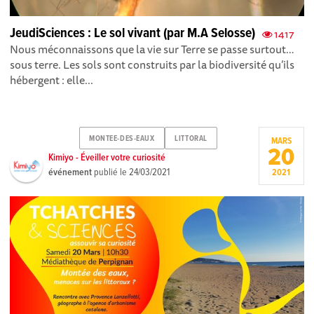
JeudiSciences : Le sol vivant (par M.A Selosse)
1417
Nous méconnaissons que la vie sur Terre se passe surtout…
sous terre. Les sols sont construits par la biodiversité qu’ils
hébergent : elle...
MONTEE-DES-EAUX
LITTORAL
MARS
20
Kimiyo - Éveiller votre curiosité
événement
publié le
24/03/2021
2021