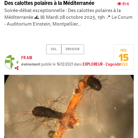
Des calottes polaires à la Méditerranée
816
Soirée-débat exceptionnelle : Des calottes polaires à la
Méditerranée 🌊 📅 Mardi 28 octobre 2025, 19h 📍 Le Corum
- Auditorium Einstein, Montpellier...
SOL
EROSION
FÉV.
15
FR AIB
événement
publié le
16/12/2021
dans
EXPLOREUR - L'agenda
2022