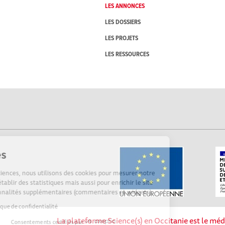
LES ANNONCES
LES DOSSIERS
LES PROJETS
LES RESSOURCES
Cookies
Sur Echosciences, nous utilisons des cookies pour mesurer notre
audience, établir des statistiques mais aussi pour enrichir le site
de fonctionnalités supplémentaires (commentaires et widgets).
Lire la politique de confidentialité
La plateforme Science(s) en Occitanie est le méd
Consentements certifiés par