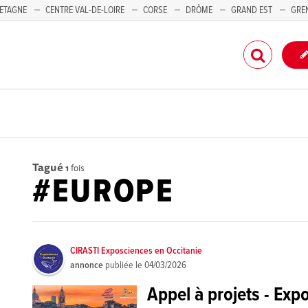
ETAGNE
CENTRE VAL-DE-LOIRE
CORSE
DRÔME
GRAND EST
GRE
-PACA
Tagué
1
fois
#EUROPE
CIRASTI Exposciences en Occitanie
annonce
publiée le
04/03/2026
Appel à projets - Exp