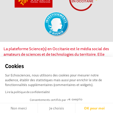
La plateforme Science(s) en Occitanie est le média social des
amateurs de sciences et de technologies du territoire. Elle
est propulsée par Instant Science, avec la participation et le
soutien de nombreux acteurs locaux. Ce projet est cofinancé
Cookies
par les Investissements d'avenir, la Région Occitanie et
Sur Echosciences, nous utilisons des cookies pour mesurer notre
l’Union européenne via les fonds européen de
audience, établir des statistiques mais aussi pour enrichir le site de
développement régional. Science(s) en Occitanie est une
fonctionnalités supplémentaires (commentaires et widgets).
plateforme Echosciences by Amcsti.
Lire la politique de confidentialité
Consentements certifiés par
Mentions légales
|
Politique de confidentialité
|
CGU
|
Ligne éditoriale
Non merci
Je choisis
OK pour moi