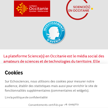
La plateforme Science(s) en Occitanie est le média social des
amateurs de sciences et de technologies du territoire. Elle
est propulsée par Instant Science, avec la participation et le
soutien de nombreux acteurs locaux. Ce projet est cofinancé
Cookies
par les Investissements d'avenir, la Région Occitanie et
Sur Echosciences, nous utilisons des cookies pour mesurer notre
l’Union européenne via les fonds européen de
audience, établir des statistiques mais aussi pour enrichir le site de
développement régional. Science(s) en Occitanie est une
fonctionnalités supplémentaires (commentaires et widgets).
plateforme Echosciences by Amcsti.
Lire la politique de confidentialité
Consentements certifiés par
Mentions légales
|
Politique de confidentialité
|
CGU