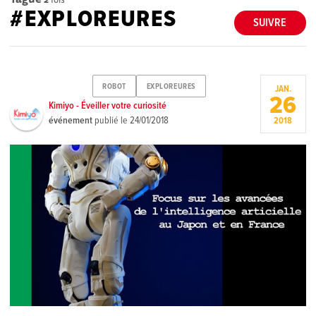
#EXPLOREURES
SUIVRE
ROBOT
EXPLOREURES
JAN.
26
Kimiyo - Éveiller votre curiosité
événement
publié le
24/01/2018
2018