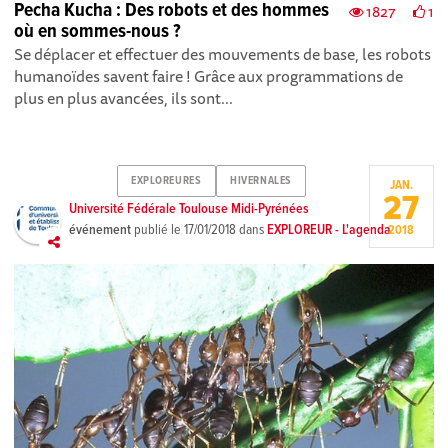
Pecha Kucha : Des robots et des hommes
1827
1
où en sommes-nous ?
Se déplacer et effectuer des mouvements de base, les robots
humanoïdes savent faire ! Grâce aux programmations de
plus en plus avancées, ils sont...
EXPLOREURES
HIVERNALES
JAN.
27
Université Fédérale Toulouse Midi-Pyrénées
événement
publié le
17/01/2018
dans
EXPLOREUR - L'agenda
2018