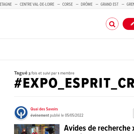
ETAGNE
CENTRE VAL-DE-LOIRE
CORSE
DRÔME
GRAND EST
GRE
-PACA
Tagué
3
fois et suivi par
1
membre
#EXPO_ESPRIT_CR
Quai des Savoirs
événement
publié le
05/05/2022
Avides de recherche x