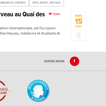
SEMAINE-DU-CERVEAU
EXPO_ESPRIT_CRITIQUE
rveau au Quai des
1544
MARS
15
2022
ion internationale, est l'occasion
hercheuses, médecins et étudiants &
SUIVEZ-NOUS