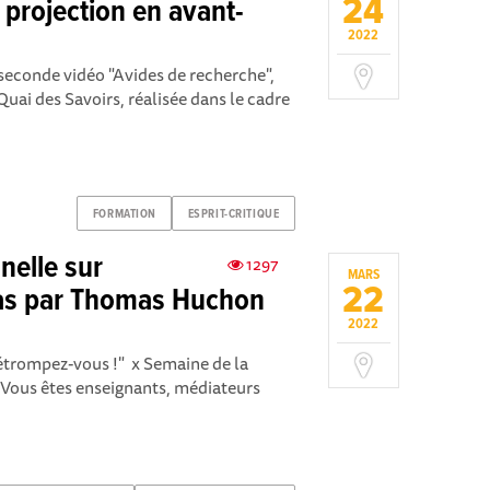
24
t projection en avant-
2022
 seconde vidéo "Avides de recherche",
ai des Savoirs , réalisée dans le cadre
FORMATION
ESPRIT-CRITIQUE
nelle sur
1297
MARS
22
ias par Thomas Huchon
2022
 détrompez-vous !" x Semaine de la
]Vous êtes enseignants, médiateurs