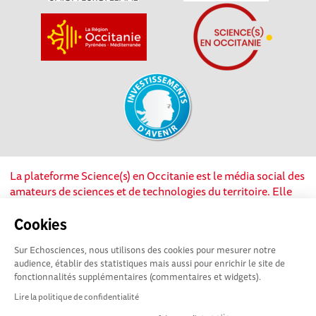
La plateforme Science(s) en Occitanie est le média social des
amateurs de sciences et de technologies du territoire. Elle
est propulsée par Instant Science, avec la participation et le
soutien de nombreux acteurs locaux. Ce projet est cofinancé
Cookies
par les Investissements d'avenir, la Région Occitanie et
Sur Echosciences, nous utilisons des cookies pour mesurer notre
l’Union européenne via les fonds européen de
audience, établir des statistiques mais aussi pour enrichir le site de
développement régional. Science(s) en Occitanie est une
fonctionnalités supplémentaires (commentaires et widgets).
plateforme Echosciences by Amcsti.
Lire la politique de confidentialité