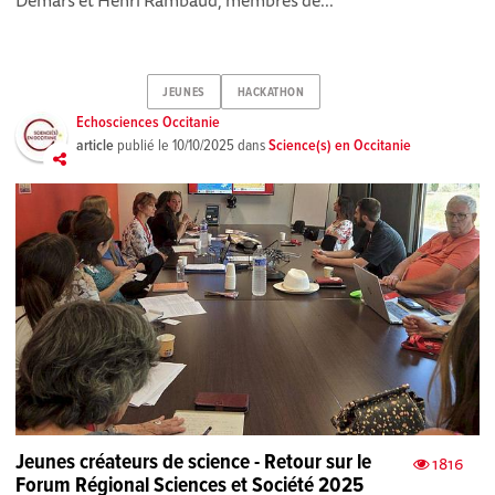
Demars et Henri Rambaud, membres de...
JEUNES
HACKATHON
Echosciences Occitanie
article
publié le
10/10/2025
dans
Science(s) en Occitanie
Jeunes créateurs de science - Retour sur le
1816
Forum Régional Sciences et Société 2025