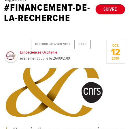
#FINANCEMENT-DE-
SUIVRE
LA-RECHERCHE
HISTOIRE-DES-SCIENCES
CNRS
OCT.
12
Echosciences Occitanie
événement
publié le
26/09/2019
2019