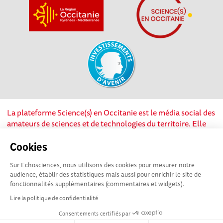
La plateforme Science(s) en Occitanie est le média social des
amateurs de sciences et de technologies du territoire. Elle
est propulsée par Instant Science, avec la participation et le
soutien de nombreux acteurs locaux. Ce projet est cofinancé
Cookies
par les Investissements d'avenir, la Région Occitanie et
Sur Echosciences, nous utilisons des cookies pour mesurer notre
l’Union européenne via les fonds européen de
audience, établir des statistiques mais aussi pour enrichir le site de
développement régional. Science(s) en Occitanie est une
fonctionnalités supplémentaires (commentaires et widgets).
plateforme Echosciences by Amcsti.
Lire la politique de confidentialité
Consentements certifiés par
Mentions légales
|
Politique de confidentialité
|
CGU