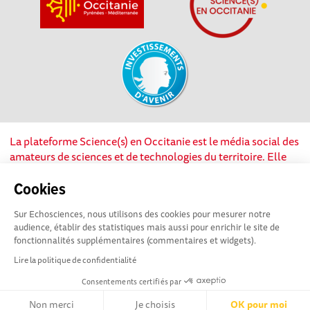
La plateforme Science(s) en Occitanie est le média social des
amateurs de sciences et de technologies du territoire. Elle
est propulsée par Instant Science, avec la participation et le
soutien de nombreux acteurs locaux. Ce projet est cofinancé
Cookies
par les Investissements d'avenir, la Région Occitanie et
Sur Echosciences, nous utilisons des cookies pour mesurer notre
l’Union européenne via les fonds européen de
audience, établir des statistiques mais aussi pour enrichir le site de
développement régional. Science(s) en Occitanie est une
fonctionnalités supplémentaires (commentaires et widgets).
plateforme Echosciences by Amcsti.
Lire la politique de confidentialité
Consentements certifiés par
Mentions légales
|
Politique de confidentialité
|
CGU
|
Ligne éditoriale
Non merci
Je choisis
OK pour moi