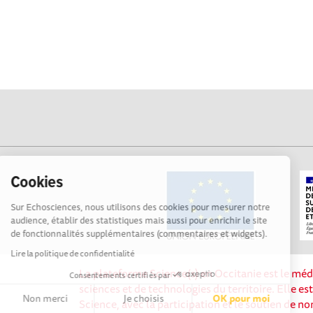
Cookies
Sur Echosciences, nous utilisons des cookies pour mesurer notre
audience, établir des statistiques mais aussi pour enrichir le site
de fonctionnalités supplémentaires (commentaires et widgets).
Lire la politique de confidentialité
La plateforme Science(s) en Occitanie est le méd
Consentements certifiés par
sciences et de technologies du territoire. Elle es
Non merci
Je choisis
OK pour moi
Science, avec la participation et le soutien de 