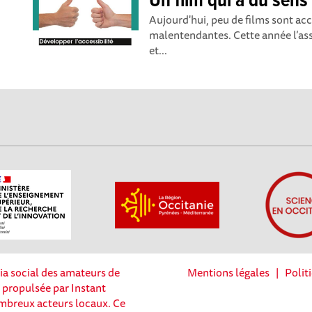
Un film qui a du sens 
Aujourd'hui, peu de films sont ac
malentendantes. Cette année l’as
et...
ia social des amateurs de
Mentions légales
|
Polit
t propulsée par Instant
nombreux acteurs locaux. Ce