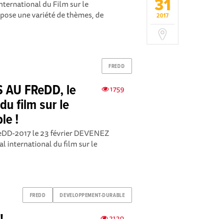
31
International du Film sur le
ose une variété de thèmes, de
2017
FREDD
AU FReDD, le
1759
du film sur le
le !
ReDD-2017 le 23 février DEVENEZ
international du film sur le
FREDD
DEVELOPPEMENT-DURABLE
2120