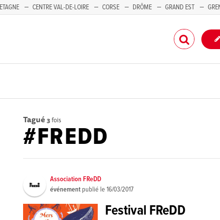
ETAGNE
CENTRE VAL-DE-LOIRE
CORSE
DRÔME
GRAND EST
GRE
-PACA
Tagué
3
fois
#FREDD
Association FReDD
événement
publié le
16/03/2017
Festival FReDD