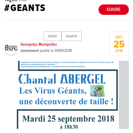
#GEANTS
SUIVRE
VIRUS
GEANTS
SEPT.
25
Genopolys Montpellier
événement
publié le
04/09/2018
2018