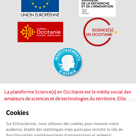
La plateforme Science(s) en Occitanie est le média social des
amateurs de sciences et de technologies du territoire. Elle
est propulsée par Instant Science, avec la participation et le
soutien de nombreux acteurs locaux. Ce projet est cofinancé
Cookies
par les Investissements d'avenir, la Région Occitanie et
Sur Echosciences, nous utilisons des cookies pour mesurer notre
l’Union européenne via les fonds européen de
audience, établir des statistiques mais aussi pour enrichir le site de
développement régional. Science(s) en Occitanie est une
fonctionnalités supplémentaires (commentaires et widgets).