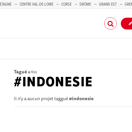
ETAGNE
CENTRE VAL-DE-LOIRE
CORSE
DRÔME
GRAND EST
GRE
-PACA
Tagué
0
fois
#INDONESIE
Il n'y a aucun projet taggué
#indonesie