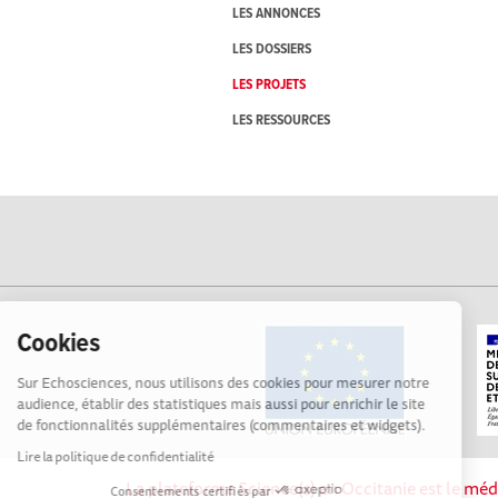
LES ANNONCES
LES DOSSIERS
LES PROJETS
LES RESSOURCES
Cookies
Sur Echosciences, nous utilisons des cookies pour mesurer notre
audience, établir des statistiques mais aussi pour enrichir le site
de fonctionnalités supplémentaires (commentaires et widgets).
Lire la politique de confidentialité
La plateforme Science(s) en Occitanie est le méd
Consentements certifiés par