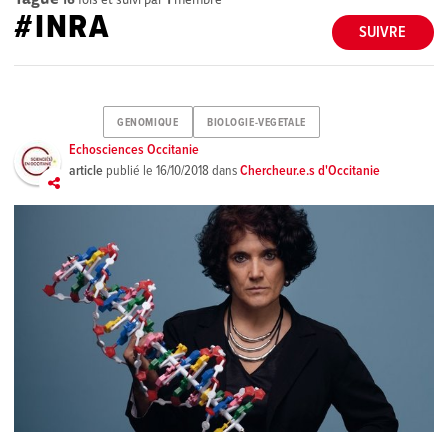
#INRA
SUIVRE
GENOMIQUE
BIOLOGIE-VEGETALE
Echosciences Occitanie
article
publié le
16/10/2018
dans
Chercheur.e.s d'Occitanie