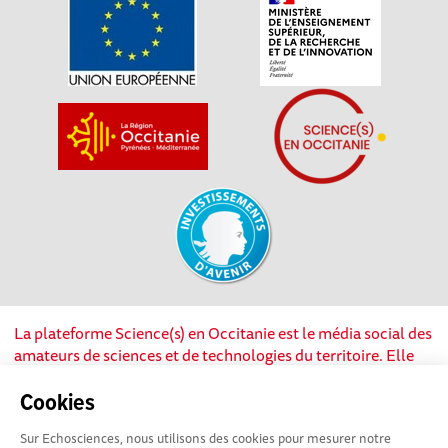
La plateforme Science(s) en Occitanie est le média social des
amateurs de sciences et de technologies du territoire. Elle
est propulsée par Instant Science, avec la participation et le
soutien de nombreux acteurs locaux. Ce projet est cofinancé
Cookies
par les Investissements d'avenir, la Région Occitanie et
Sur Echosciences, nous utilisons des cookies pour mesurer notre
l’Union européenne via les fonds européen de