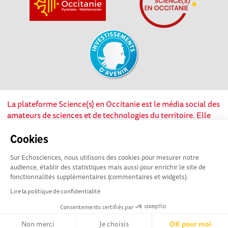
La plateforme Science(s) en Occitanie est le média social des
amateurs de sciences et de technologies du territoire. Elle
est propulsée par Instant Science, avec la participation et le
soutien de nombreux acteurs locaux. Ce projet est cofinancé
Cookies
par les Investissements d'avenir, la Région Occitanie et
Sur Echosciences, nous utilisons des cookies pour mesurer notre
l’Union européenne via les fonds européen de
audience, établir des statistiques mais aussi pour enrichir le site de
développement régional. Science(s) en Occitanie est une
fonctionnalités supplémentaires (commentaires et widgets).
plateforme Echosciences by Amcsti.
Lire la politique de confidentialité
Consentements certifiés par
Mentions légales
|
Politique de confidentialité
|
CGU
|
Ligne éditoriale
Non merci
Je choisis
OK pour moi