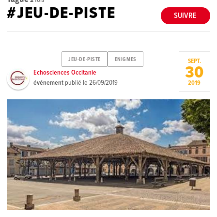
#JEU-DE-PISTE
SUIVRE
JEU-DE-PISTE
ENIGMES
SEPT.
30
Echosciences Occitanie
événement
publié le
26/09/2019
2019