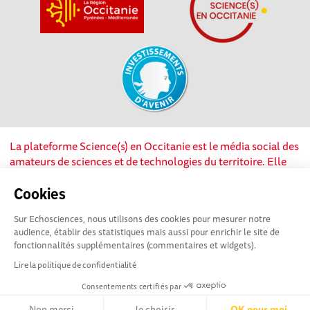
La plateforme Science(s) en Occitanie est le média social des
amateurs de sciences et de technologies du territoire. Elle
est propulsée par Instant Science, avec la participation et le
soutien de nombreux acteurs locaux. Ce projet est cofinancé
Cookies
par les Investissements d'avenir, la Région Occitanie et
Sur Echosciences, nous utilisons des cookies pour mesurer notre
l’Union européenne via les fonds européen de
audience, établir des statistiques mais aussi pour enrichir le site de
développement régional. Science(s) en Occitanie est une
fonctionnalités supplémentaires (commentaires et widgets).
plateforme Echosciences by Amcsti.
Lire la politique de confidentialité
Consentements certifiés par
Mentions légales
|
Politique de confidentialité
|
CGU
|
Ligne éditoriale
Non merci
Je choisis
OK pour moi