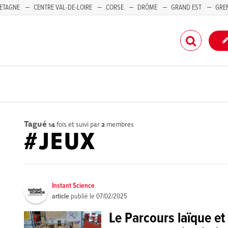
ETAGNE
CENTRE VAL-DE-LOIRE
CORSE
DRÔME
GRAND EST
GRE
-PACA
Tagué
14
fois et suivi par
2
membres
#JEUX
Instant Science
article
publié le
07/02/2025
Le Parcours laïque et