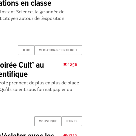
ations en classe
nstant Science, la 9e année de
t citoyen autour de l’exposition
JEUX
MEDIATION-SCIENTIFIQUE
Soirée Cult’ au
1256
entifique
 rôle prennent de plus en plus de place
 Qu’ils soient sous format papier ou
MOUSTIQUE
JEUNES
1733