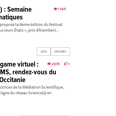
) : Semaine
1746
matiques
propose la 6ème édition du festival
s leurs États », prix d'Alembert...
JEUX
ENIGMES
game virtuel :
2976
1
IAMS, rendez-vous du
Occitanie
trices de la Médiation Scientifique,
ligne du réseau Science(s) en