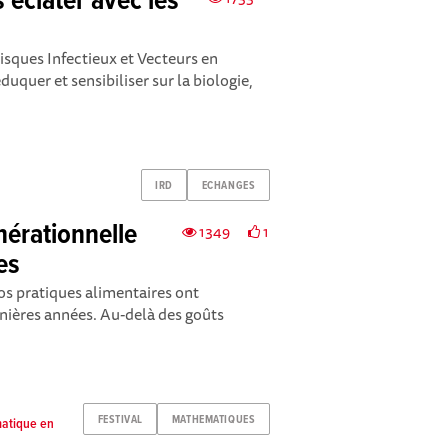
'éclater avec les
isques Infectieux et Vecteurs en
éduquer et sensibiliser sur la biologie,
IRD
ECHANGES
nérationnelle
1349
1
es
nos pratiques alimentaires ont
nières années. Au-delà des goûts
FESTIVAL
MATHEMATIQUES
matique en