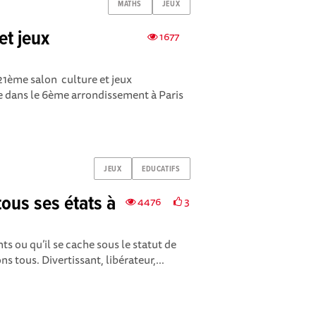
MATHS
JEUX
et jeux
1677
 21ème salon culture et jeux
 dans le 6ème arrondissement à Paris
JEUX
EDUCATIFS
ous ses états à
4476
3
nts ou qu’il se cache sous le statut de
ns tous. Divertissant, libérateur,...