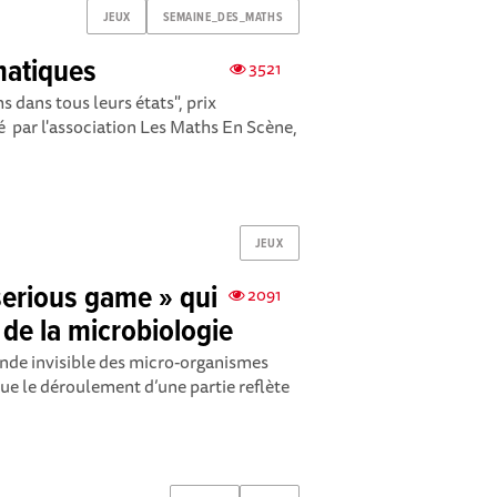
JEUX
SEMAINE_DES_MATHS
matiques
3521
s dans tous leurs états", prix
sé par l'association Les Maths En Scène,
JEUX
serious game » qui
2091
de la microbiologie
onde invisible des micro-organismes
e le déroulement d’une partie reflète