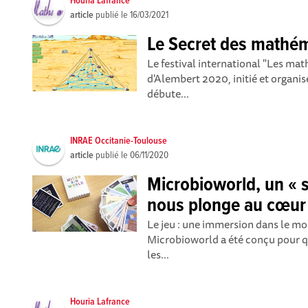
Houria Lafrance
article
publié le
16/03/2021
Le Secret des mathé
Le festival international "Les math
d'Alembert 2020, initié et organi
débute...
INRAE Occitanie-Toulouse
article
publié le
06/11/2020
Microbioworld, un « 
nous plonge au cœur 
Le jeu : une immersion dans le m
Microbioworld a été conçu pour qu
les...
Houria Lafrance