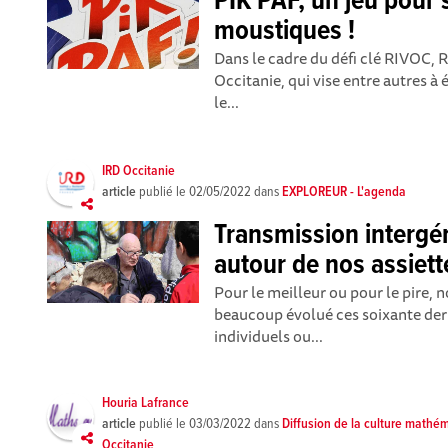
PIK PAF, un jeu pour s
moustiques !
Dans le cadre du défi clé RIVOC, R
Occitanie, qui vise entre autres à 
le...
IRD Occitanie
article
publié le
02/05/2022
dans
EXPLOREUR - L'agenda
Transmission intergé
autour de nos assiett
Pour le meilleur ou pour le pire, 
beaucoup évolué ces soixante der
individuels ou...
Houria Lafrance
article
publié le
03/03/2022
dans
Diffusion de la culture mathé
Occitanie