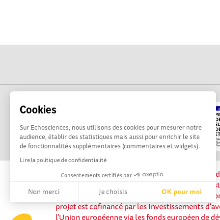
Cookies
Sur Echosciences, nous utilisons des cookies pour mesurer notre
audience, établir des statistiques mais aussi pour enrichir le site
de fonctionnalités supplémentaires (commentaires et widgets).
Lire la politique de confidentialité
La plateforme Science(s) en Occitanie est le méd
Consentements certifiés par
sciences et de technologies du territoire. Elle es
Non merci
Je choisis
OK pour moi
Science, avec la participation et le soutien de 
projet est cofinancé par les Investissements d'av
Axeptio consent
Plateforme de Gestion du Consentement : Personnalisez vos 
l’Union européenne via les fonds européen de d