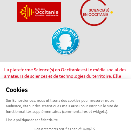
La plateforme Science(s) en Occitanie est le média social des
amateurs de sciences et de technologies du territoire. Elle
est propulsée par Instant Science, avec la participation et le
soutien de nombreux acteurs locaux. Ce projet est cofinancé
Cookies
par les Investissements d'avenir, la Région Occitanie et
Sur Echosciences, nous utilisons des cookies pour mesurer notre
l’Union européenne via les fonds européen de
audience, établir des statistiques mais aussi pour enrichir le site de
développement régional. Science(s) en Occitanie est une
fonctionnalités supplémentaires (commentaires et widgets).
plateforme Echosciences by Amcsti.
Lire la politique de confidentialité
Consentements certifiés par
Mentions légales
|
Politique de confidentialité
|
CGU