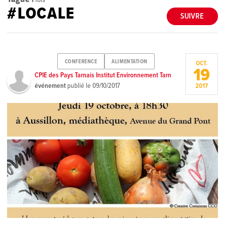
#LOCALE
SUIVRE
CONFERENCE
ALIMENTATION
OCT.
19
CPIE des Pays Tarnais Institut Environnement Tarn
événement
publié le
09/10/2017
2017