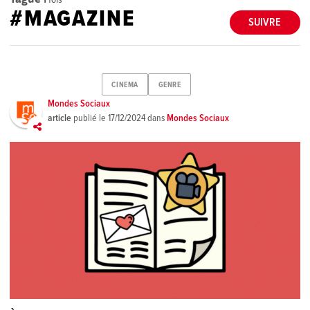
#MAGAZINE
SUIVRE
CINEMA
GENRE
Mondes Sociaux
article
publié le
17/12/2024
dans
Mondes Sociaux