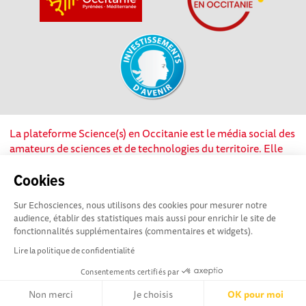
La plateforme Science(s) en Occitanie est le média social des
amateurs de sciences et de technologies du territoire. Elle
est propulsée par Instant Science, avec la participation et le
soutien de nombreux acteurs locaux. Ce projet est cofinancé
Cookies
par les Investissements d'avenir, la Région Occitanie et
Sur Echosciences, nous utilisons des cookies pour mesurer notre
l’Union européenne via les fonds européen de
audience, établir des statistiques mais aussi pour enrichir le site de
développement régional. Science(s) en Occitanie est une
fonctionnalités supplémentaires (commentaires et widgets).
plateforme Echosciences by Amcsti.
Lire la politique de confidentialité
Consentements certifiés par
Mentions légales
|
Politique de confidentialité
|
CGU
|
Ligne éditoriale
Non merci
Je choisis
OK pour moi