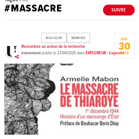
#MASSACRE
SUIVRE
MASSACRE
MEMOIRE
AVR.
30
Rencontrez un acteur de la recherche
événement
publié le
22/04/2025
dans
EXPLOREUR - L'agenda
2025