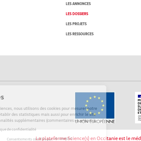
LES ANNONCES
LES DOSSIERS
LES PROJETS
LES RESSOURCES
Cookies
Sur Echosciences, nous utilisons des cookies pour mesurer notre
audience, établir des statistiques mais aussi pour enrichir le site
de fonctionnalités supplémentaires (commentaires et widgets).
Lire la politique de confidentialité
La plateforme Science(s) en Occitanie est le méd
Consentements certifiés par