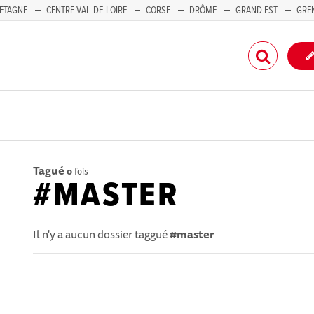
ETAGNE
CENTRE VAL-DE-LOIRE
CORSE
DRÔME
GRAND EST
GRE
-PACA
Tagué
0
fois
#MASTER
Il n'y a aucun dossier taggué
#master