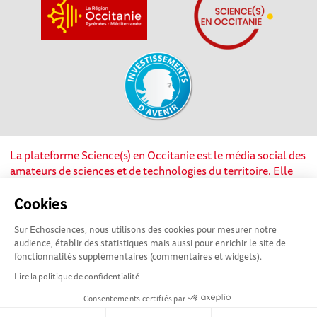
La plateforme Science(s) en Occitanie est le média social des
amateurs de sciences et de technologies du territoire. Elle
est propulsée par Instant Science, avec la participation et le
soutien de nombreux acteurs locaux. Ce projet est cofinancé
Cookies
par les Investissements d'avenir, la Région Occitanie et
Sur Echosciences, nous utilisons des cookies pour mesurer notre
l’Union européenne via les fonds européen de
audience, établir des statistiques mais aussi pour enrichir le site de
développement régional. Science(s) en Occitanie est une
fonctionnalités supplémentaires (commentaires et widgets).
plateforme Echosciences by Amcsti.
Lire la politique de confidentialité
Consentements certifiés par
Mentions légales
|
Politique de confidentialité
|
CGU