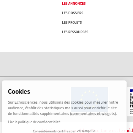
LES ANNONCES
LES DOSSIERS
LES PROJETS
LES RESSOURCES
Cookies
Sur Echosciences, nous utilisons des cookies pour mesurer notre
audience, établir des statistiques mais aussi pour enrichir le site
de fonctionnalités supplémentaires (commentaires et widgets).
Lire la politique de confidentialité
La plateforme Science(s) en Occitanie est le méd
Consentements certifiés par