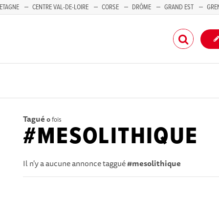
ETAGNE
CENTRE VAL-DE-LOIRE
CORSE
DRÔME
GRAND EST
GRE
-PACA
Tagué
0
fois
#MESOLITHIQUE
Il n'y a aucune annonce taggué
#mesolithique