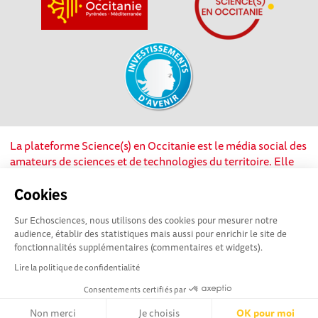
La plateforme Science(s) en Occitanie est le média social des
amateurs de sciences et de technologies du territoire. Elle
est propulsée par Instant Science, avec la participation et le
soutien de nombreux acteurs locaux. Ce projet est cofinancé
Cookies
par les Investissements d'avenir, la Région Occitanie et
Sur Echosciences, nous utilisons des cookies pour mesurer notre
l’Union européenne via les fonds européen de
audience, établir des statistiques mais aussi pour enrichir le site de
développement régional. Science(s) en Occitanie est une
fonctionnalités supplémentaires (commentaires et widgets).
plateforme Echosciences by Amcsti.
Lire la politique de confidentialité
Consentements certifiés par
Mentions légales
|
Politique de confidentialité
|
CGU
|
Ligne éditoriale
Non merci
Je choisis
OK pour moi