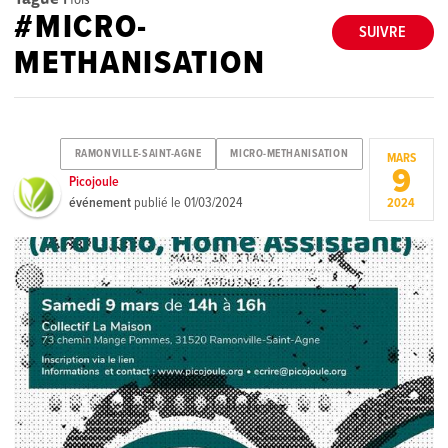
#MICRO-
SUIVRE
METHANISATION
RAMONVILLE-SAINT-AGNE
MICRO-METHANISATION
MARS
9
Picojoule
événement
publié le
01/03/2024
2024