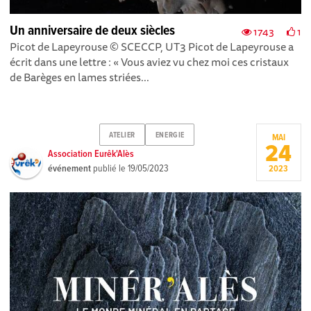
Un anniversaire de deux siècles
1743
1
Picot de Lapeyrouse © SCECCP, UT3 Picot de Lapeyrouse a
écrit dans une lettre : « Vous aviez vu chez moi ces cristaux
de Barèges en lames striées...
ATELIER
ENERGIE
MAI
24
Association Eurêk'Alès
événement
publié le
19/05/2023
2023