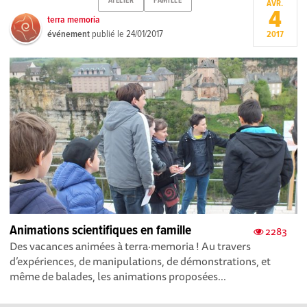
ATELIER
FAMILLE
AVR.
4
terra memoria
événement
publié le
24/01/2017
2017
Animations scientifiques en famille
2283
Des vacances animées à terra·memoria ! Au travers
d’expériences, de manipulations, de démonstrations, et
même de balades, les animations proposées...