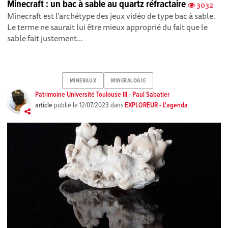
Minecraft : un bac à sable au quartz réfractaire
3032
Minecraft est l'archétype des jeux vidéo de type bac à sable.
Le terme ne saurait lui être mieux approprié du fait que le
sable fait justement...
MINERAUX
MINERALOGIE
Patrimoine Université Toulouse III - Paul Sabatier
article
publié le
12/07/2023
dans
EXPLOREUR - L'agenda