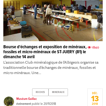
Bourse d'échanges et exposition de minéraux,
1840
fossiles et micro-minéraux de ST-JUERY (81) le
dimanche 14 avril
L'association Club minéralogique de l'Albigeois organise sa
traditionnelle bourse d'échanges de minéraux, fossiles et
micro-minéraux. Une...
ROCHES
MINERAUX
DÉC.
13
Muséum Gaillac
événement
publié le
20/11/2018
2018