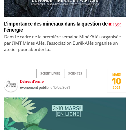
L'importance des minéraux dans la question de
1355
l'énergie
Dans le cadre de la première semaine Minér'Alès organisée
par l'IMT Mines Alès, l'association Eurêk'Alès organise un
atelier pour aborder la...
SCIENTILIVRE
SCIENCES
MARS
10
Délires d'encre
événement
publié le
10/03/2021
2021