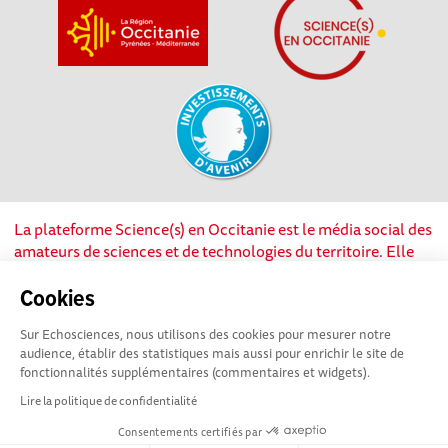
La plateforme Science(s) en Occitanie est le média social des
amateurs de sciences et de technologies du territoire. Elle
est propulsée par Instant Science, avec la participation et le
soutien de nombreux acteurs locaux. Ce projet est cofinancé
Cookies
par les Investissements d'avenir, la Région Occitanie et
Sur Echosciences, nous utilisons des cookies pour mesurer notre
l’Union européenne via les fonds européen de
audience, établir des statistiques mais aussi pour enrichir le site de
développement régional. Science(s) en Occitanie est une
fonctionnalités supplémentaires (commentaires et widgets).
plateforme Echosciences by Amcsti.
Lire la politique de confidentialité
Consentements certifiés par
Mentions légales
|
Politique de confidentialité
|
CGU