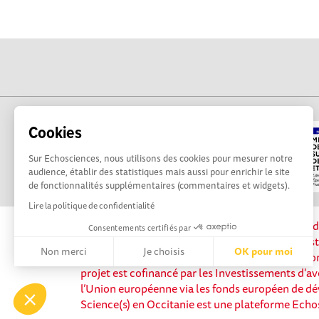
Cookies
Sur Echosciences, nous utilisons des cookies pour mesurer notre
audience, établir des statistiques mais aussi pour enrichir le site
de fonctionnalités supplémentaires (commentaires et widgets).
Lire la politique de confidentialité
La plateforme Science(s) en Occitanie est le méd
Consentements certifiés par
sciences et de technologies du territoire. Elle es
Non merci
Je choisis
OK pour moi
Science, avec la participation et le soutien de 
projet est cofinancé par les Investissements d'av
Axeptio consent
Plateforme de Gestion du Consentement : Personnalisez vos 
l’Union européenne via les fonds européen de d
Science(s) en Occitanie est une plateforme Echo
Notre plateforme vous permet d'adapter et de gérer vos paramè