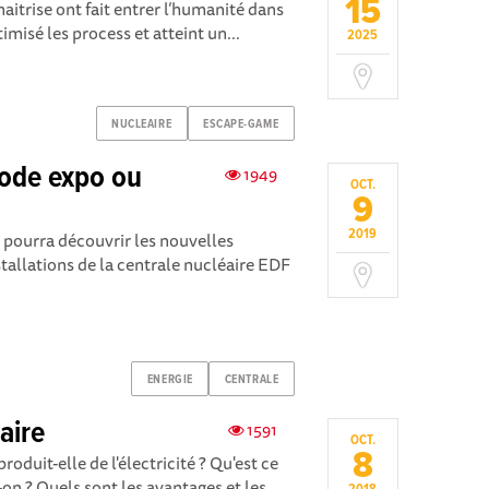
15
maitrise ont fait entrer l’humanité dans
timisé les process et atteint un...
2025
NUCLEAIRE
ESCAPE-GAME
mode expo ou
1949
OCT.
9
2019
c pourra découvrir les nouvelles
tallations de la centrale nucléaire EDF
ENERGIE
CENTRALE
aire
1591
OCT.
8
duit-elle de l'électricité ? Qu'est ce
on ? Quels sont les avantages et les...