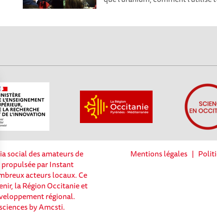
ia social des amateurs de
Mentions légales
|
Polit
t propulsée par Instant
nombreux acteurs locaux. Ce
enir, la Région Occitanie et
Options
éveloppement régional.
sciences by Amcsti.
tres de confidentialité, en garantissant la conformité avec les 