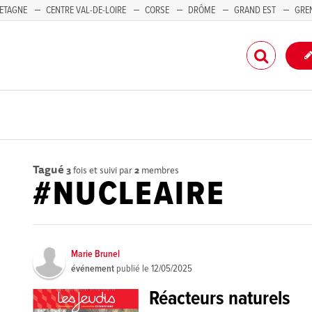
ETAGNE
CENTRE VAL-DE-LOIRE
CORSE
DRÔME
GRAND EST
GRE
-PACA
Tagué
3
fois et suivi par
2
membres
#NUCLEAIRE
Marie Brunel
événement
publié le
12/05/2025
Réacteurs naturels