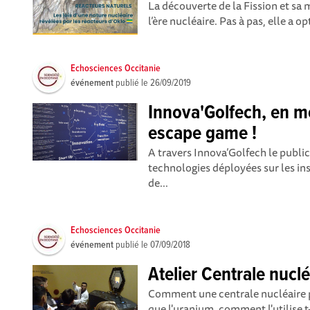
La découverte de la Fission et sa 
l’ère nucléaire. Pas à pas, elle a op
Echosciences Occitanie
événement
publié le
26/09/2019
Innova'Golfech, en 
escape game !
A travers Innova’Golfech le publi
technologies déployées sur les ins
de...
Echosciences Occitanie
événement
publié le
07/09/2018
Atelier Centrale nuclé
Comment une centrale nucléaire pro
que l'uranium, comment l'utilise t-