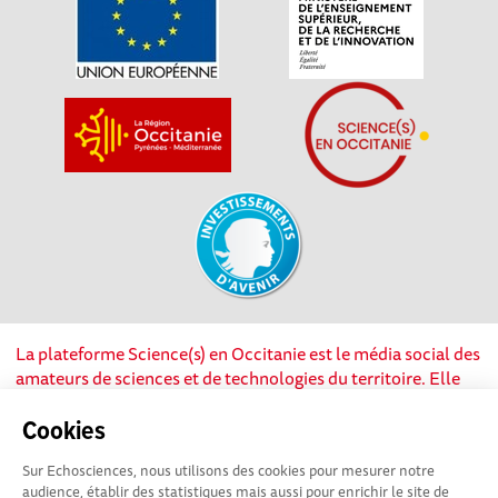
La plateforme Science(s) en Occitanie est le média social des
amateurs de sciences et de technologies du territoire. Elle
est propulsée par Instant Science, avec la participation et le
soutien de nombreux acteurs locaux. Ce projet est cofinancé
Cookies
par les Investissements d'avenir, la Région Occitanie et
Sur Echosciences, nous utilisons des cookies pour mesurer notre
l’Union européenne via les fonds européen de
audience, établir des statistiques mais aussi pour enrichir le site de