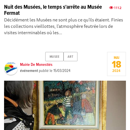
Nuit des Musées, le temps s'arrête au Musée
1112
Fermat
Décidément les Musées ne sont plus ce qu’ils étaient. Finies
les collections vieillottes, l’atmosphère feutrée lors de
visites interminables où les...
MUSEE
ART
MAI
18
Mairie De Monestiés
événement
publié le
15/03/2024
2024