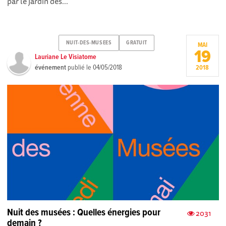
par le jardin des...
NUIT-DES-MUSEES
GRATUIT
MAI
19
Lauriane Le Visiatome
événement
publié le
04/05/2018
2018
Nuit des musées : Quelles énergies pour
2031
demain ?