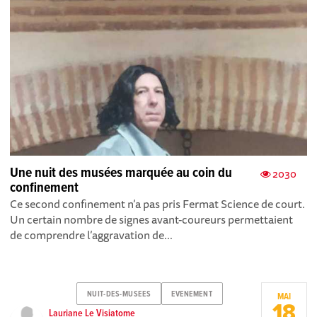
Une nuit des musées marquée au coin du
2030
confinement
Ce second confinement n’a pas pris Fermat Science de court.
Un certain nombre de signes avant-coureurs permettaient
de comprendre l’aggravation de...
NUIT-DES-MUSEES
EVENEMENT
MAI
18
Lauriane Le Visiatome