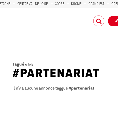
ETAGNE
CENTRE VAL-DE-LOIRE
CORSE
DRÔME
GRAND EST
GRE
-PACA
Tagué
0
fois
#PARTENARIAT
Il n'y a aucune annonce taggué
#partenariat