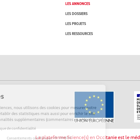
LES ANNONCES
LES DOSSIERS
LES PROJETS
LES RESSOURCES
Cookies
Sur Echosciences, nous utilisons des cookies pour mesurer notre
audience, établir des statistiques mais aussi pour enrichir le site
de fonctionnalités supplémentaires (commentaires et widgets).
Lire la politique de confidentialité
La plateforme Science(s) en Occitanie est le méd
Consentements certifiés par