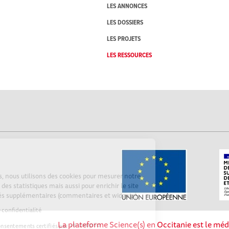
LES ANNONCES
LES DOSSIERS
LES PROJETS
LES RESSOURCES
Cookies
Sur Echosciences, nous utilisons des cookies pour mesurer notre
audience, établir des statistiques mais aussi pour enrichir le site
de fonctionnalités supplémentaires (commentaires et widgets).
Lire la politique de confidentialité
La plateforme Science(s) en Occitanie est le méd
Consentements certifiés par