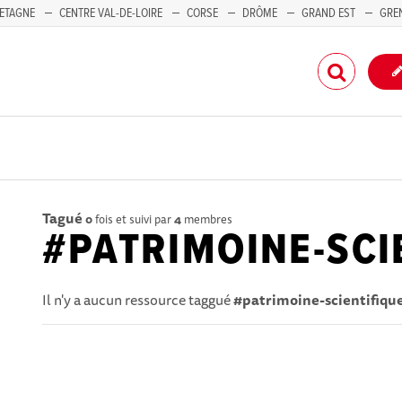
ETAGNE
CENTRE VAL-DE-LOIRE
CORSE
DRÔME
GRAND EST
GRE
-PACA
Tagué
0
fois et suivi par
4
membres
#PATRIMOINE-SCI
Il n'y a aucun ressource taggué
#patrimoine-scientifiqu