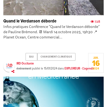
Quand le Verdanson déborde
728
Infos pratiques Conférence “Quand le Verdanson déborde”
de Pauline Brémond. 📆 Mardi 14 octobre 2025, 19h30 📍
Planet Ocean, Centre commercial...
EAU
CHANGEMENT-CLIMATIQUE
JAN.
16
IRD Occitanie
événement
publié le
15/01/2024
dans
EXPLOREUR - L'agenda
2024