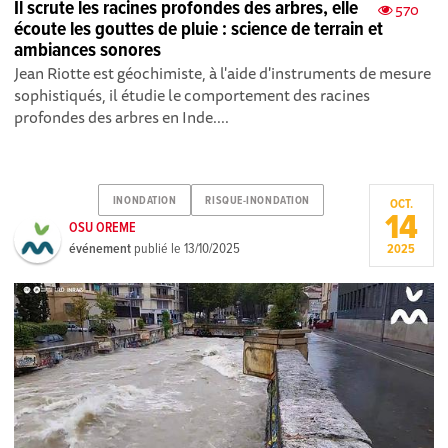
Il scrute les racines profondes des arbres, elle
570
écoute les gouttes de pluie : science de terrain et
ambiances sonores
Jean Riotte est géochimiste, à l'aide d'instruments de mesure
sophistiqués, il étudie le comportement des racines
profondes des arbres en Inde....
INONDATION
RISQUE-INONDATION
OCT.
14
OSU OREME
événement
publié le
13/10/2025
2025