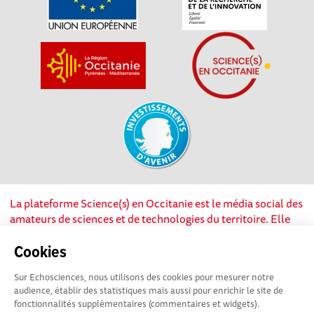
La plateforme Science(s) en Occitanie est le média social des
amateurs de sciences et de technologies du territoire. Elle
est propulsée par Instant Science, avec la participation et le
soutien de nombreux acteurs locaux. Ce projet est cofinancé
Cookies
par les Investissements d'avenir, la Région Occitanie et
Sur Echosciences, nous utilisons des cookies pour mesurer notre
l’Union européenne via les fonds européen de
audience, établir des statistiques mais aussi pour enrichir le site de
développement régional. Science(s) en Occitanie est une
fonctionnalités supplémentaires (commentaires et widgets).
plateforme Echosciences by Amcsti.