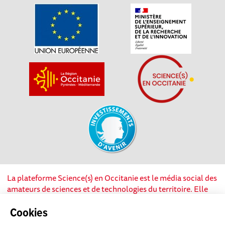
La plateforme Science(s) en Occitanie est le média social des
amateurs de sciences et de technologies du territoire. Elle
est propulsée par Instant Science, avec la participation et le
soutien de nombreux acteurs locaux. Ce projet est cofinancé
Cookies
par les Investissements d'avenir, la Région Occitanie et