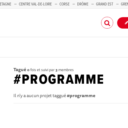
ETAGNE
CENTRE VAL-DE-LOIRE
CORSE
DRÔME
GRAND EST
GRE
-PACA
Tagué
0
fois et suivi par
3
membres
#PROGRAMME
Il n'y a aucun projet taggué
#programme