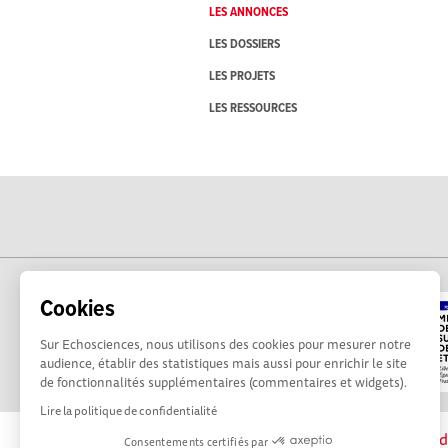
LES ANNONCES
LES DOSSIERS
LES PROJETS
LES RESSOURCES
Cookies
Sur Echosciences, nous utilisons des cookies pour mesurer notre
audience, établir des statistiques mais aussi pour enrichir le site
de fonctionnalités supplémentaires (commentaires et widgets).
Lire la politique de confidentialité
La plateforme Science(s) en Occitanie est le méd
Consentements certifiés par