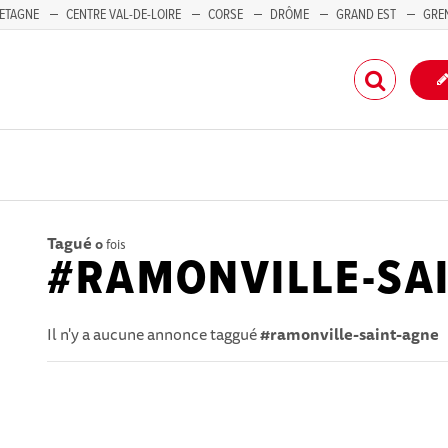
ETAGNE
CENTRE VAL-DE-LOIRE
CORSE
DRÔME
GRAND EST
GRE
-PACA
Tagué
0
fois
#RAMONVILLE-SA
Il n'y a aucune annonce taggué
#ramonville-saint-agne