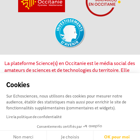
La plateforme Science(s) en Occitanie est le média social des
amateurs de sciences et de technologies du territoire. Elle
est propulsée par Instant Science, avec la participation et le
soutien de nombreux acteurs locaux. Ce projet est cofinancé
Cookies
par les Investissements d'avenir, la Région Occitanie et
Sur Echosciences, nous utilisons des cookies pour mesurer notre
l’Union européenne via les fonds européen de
audience, établir des statistiques mais aussi pour enrichir le site de
développement régional. Science(s) en Occitanie est une
fonctionnalités supplémentaires (commentaires et widgets).
plateforme Echosciences by Amcsti.
Lire la politique de confidentialité
Consentements certifiés par
Mentions légales
|
Politique de confidentialité
|
CGU
|
Ligne éditoriale
Non merci
Je choisis
OK pour moi