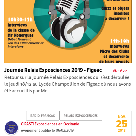
Journée Relais Exposciences 2019 - Figeac
1622
Retour sur la Journée Relais Exposciences qui s’est déroulée
le jeudi 18/12 au Lycée Champollion de Figeac où nous avons
été accueillis par Mr...
RADIO-FRANCAS
RELAIS-EXPOSCIENCES
NOV.
25
CIRASTI Exposciences en Occitanie
événement
publié le
06/02/2019
2018