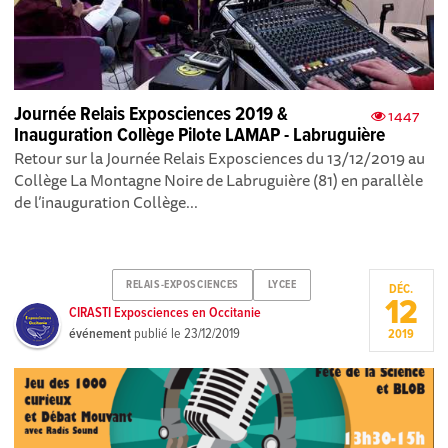
Journée Relais Exposciences 2019 &
1447
Inauguration Collège Pilote LAMAP - Labruguière
Retour sur la Journée Relais Exposciences du 13/12/2019 au
Collège La Montagne Noire de Labruguière (81) en parallèle
de l’inauguration Collège...
RELAIS-EXPOSCIENCES
LYCEE
DÉC.
12
CIRASTI Exposciences en Occitanie
événement
publié le
23/12/2019
2019