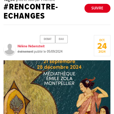
#RENCONTRE-
SUIVRE
ECHANGES
DEBAT
EAU
OCT.
24
Hélène Hebenstreit
événement
publié le
05/09/2024
2024