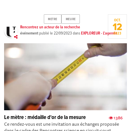
METRE
MEURE
OCT.
12
Rencontrez un acteur de la recherche
événement
publié le
22/09/2023
dans
EXPLOREUR - L'agenda
2023
Le mètre : médaille d'or de la mesure
1386
Ce rendez-vous est une invitation aux échanges proposée
dans le cadre des Rencontres science en circuit-court