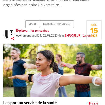
organisées par le site Universitaire...
SPORT
EXERCICES_PHYSIQUES
OCT.
15
Exploreur - les rencontres
événement
publié le
22/09/2023
dans
EXPLOREUR - L'agenda
2023
Le sport au service de la santé
1371