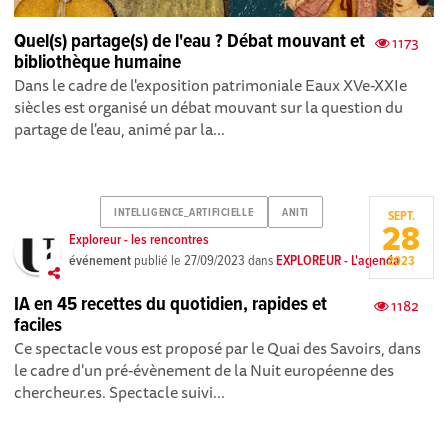
Quel(s) partage(s) de l'eau ? Débat mouvant et
1173
bibliothèque humaine
Dans le cadre de l'exposition patrimoniale Eaux XVe-XXIe
siècles est organisé un débat mouvant sur la question du
partage de l'eau, animé par la...
INTELLIGENCE_ARTIFICIELLE
ANITI
SEPT.
28
Exploreur - les rencontres
événement
publié le
27/09/2023
dans
EXPLOREUR - L'agenda
2023
IA en 45 recettes du quotidien, rapides et
1182
faciles
Ce spectacle vous est proposé par le Quai des Savoirs, dans
le cadre d'un pré-évènement de la Nuit européenne des
chercheur.es. Spectacle suivi...