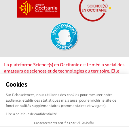
La plateforme Science(s) en Occitanie est le média social des
amateurs de sciences et de technologies du territoire. Elle
est propulsée par Instant Science, avec la participation et le
soutien de nombreux acteurs locaux. Ce projet est cofinancé
Cookies
par les Investissements d'avenir, la Région Occitanie et
Sur Echosciences, nous utilisons des cookies pour mesurer notre
l’Union européenne via les fonds européen de
audience, établir des statistiques mais aussi pour enrichir le site de
développement régional. Science(s) en Occitanie est une
fonctionnalités supplémentaires (commentaires et widgets).
plateforme Echosciences by Amcsti.
Lire la politique de confidentialité
Consentements certifiés par
Mentions légales
|
Politique de confidentialité
|
CGU