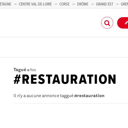
ETAGNE
CENTRE VAL-DE-LOIRE
CORSE
DRÔME
GRAND EST
GRE
-PACA
Tagué
0
fois
#RESTAURATION
Il n'y a aucune annonce taggué
#restauration