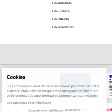
LES ANNONCES
LES DOSSIERS
LES PROJETS
LES RESSOURCES
Cookies
Sur Echosciences, nous utilisons des cookies pour mesurer notre
audience, établir des statistiques mais aussi pour enrichir le site
de fonctionnalités supplémentaires (commentaires et widgets).
Lire la politique de confidentialité
La plateforme Science(s) en Occitanie est le méd
Consentements certifiés par