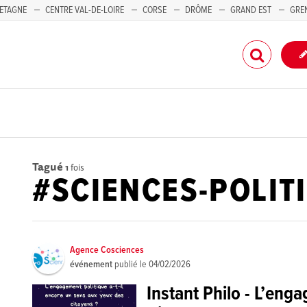
ETAGNE
CENTRE VAL-DE-LOIRE
CORSE
DRÔME
GRAND EST
GRE
-PACA
Tagué
1
fois
#SCIENCES-POLIT
Agence Cosciences
événement
publié le
04/02/2026
Instant Philo - L’eng