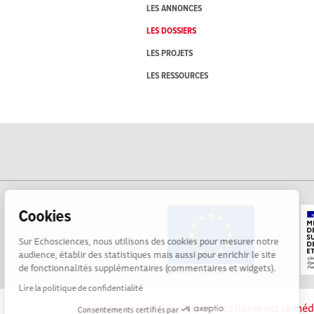
LES ANNONCES
LES DOSSIERS
LES PROJETS
LES RESSOURCES
Cookies
Sur Echosciences, nous utilisons des cookies pour mesurer notre
audience, établir des statistiques mais aussi pour enrichir le site
de fonctionnalités supplémentaires (commentaires et widgets).
Lire la politique de confidentialité
La plateforme Science(s) en Occitanie est le méd
Consentements certifiés par