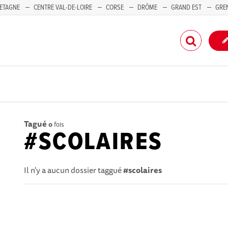
ETAGNE
CENTRE VAL-DE-LOIRE
CORSE
DRÔME
GRAND EST
GRE
-PACA
Tagué
0
fois
#SCOLAIRES
Il n'y a aucun dossier taggué
#scolaires