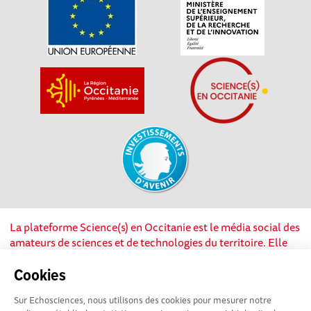
La plateforme Science(s) en Occitanie est le média social des
amateurs de sciences et de technologies du territoire. Elle
est propulsée par Instant Science, avec la participation et le
soutien de nombreux acteurs locaux. Ce projet est cofinancé
Cookies
par les Investissements d'avenir, la Région Occitanie et
Sur Echosciences, nous utilisons des cookies pour mesurer notre
l’Union européenne via les fonds européen de