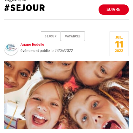
#SEJOUR
SUIVRE
SEJOUR
VACANCES
JUIL.
11
Ariane Rudelle
événement
publié le
23/05/2022
2022