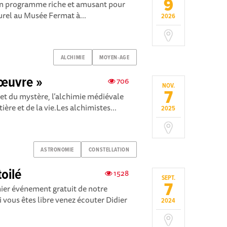
9
 un programme riche et amusant pour
urel au Musée Fermat à...
2026
ALCHIMIE
MOYEN-AGE
 œuvre »
706
NOV.
7
e et du mystère, l’alchimie médiévale
tière et de la vie.Les alchimistes...
2025
ASTRONOMIE
CONSTELLATION
oilé
1528
SEPT.
7
ier événement gratuit de notre
i vous êtes libre venez écouter Didier
2024