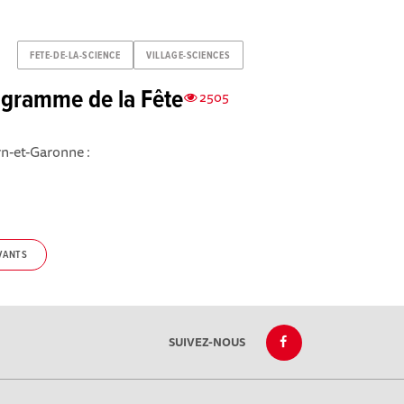
FETE-DE-LA-SCIENCE
VILLAGE-SCIENCES
ogramme de la Fête
2505
rn-et-Garonne :
VANTS
SUIVEZ-NOUS