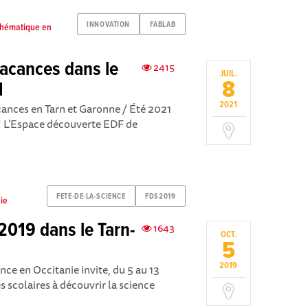
INNOVATION
FABLAB
athématique en
acances dans le
2415
JUIL.
8
1
2021
ances en Tarn et Garonne / Été 2021
s ! L’Espace découverte EDF de
FETE-DE-LA-SCIENCE
FDS2019
nie
 2019 dans le Tarn-
1643
OCT.
5
2019
ence en Occitanie invite, du 5 au 13
s scolaires à découvrir la science