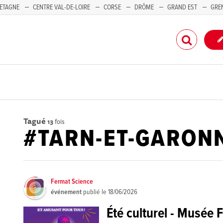
ETAGNE
CENTRE VAL-DE-LOIRE
CORSE
DRÔME
GRAND EST
GRE
-PACA
Tagué
13
fois
#TARN-ET-GARON
Fermat Science
événement
publié le
18/06/2026
Été culturel - Musée 