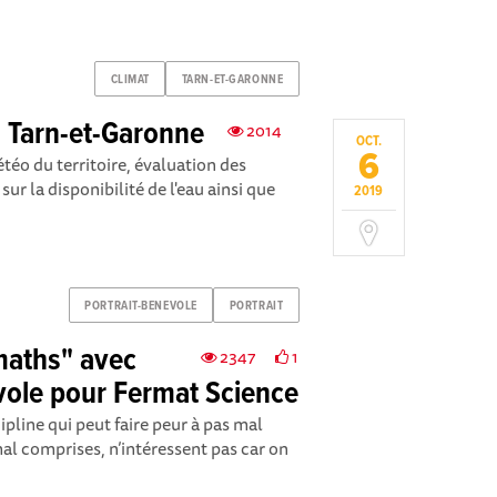
CLIMAT
TARN-ET-GARONNE
u Tarn-et-Garonne
2014
OCT.
6
téo du territoire, évaluation des
sur la disponibilité de l'eau ainsi que
2019
PORTRAIT-BENEVOLE
PORTRAIT
maths" avec
2347
1
vole pour Fermat Science
pline qui peut faire peur à pas mal
al comprises, n’intéressent pas car on