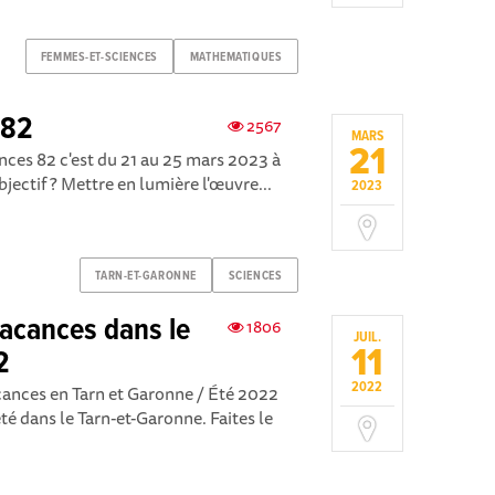
FEMMES-ET-SCIENCES
MATHEMATIQUES
 82
2567
MARS
21
ces 82 c'est du 21 au 25 mars 2023 à
ctif ? Mettre en lumière l'œuvre...
2023
TARN-ET-GARONNE
SCIENCES
acances dans le
1806
JUIL.
11
2
2022
ances en Tarn et Garonne / Été 2022
té dans le Tarn-et-Garonne. Faites le